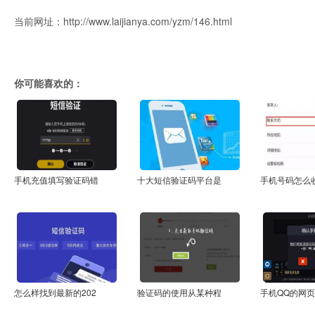
当前网址：http://www.laijianya.com/yzm/146.html
你可能喜欢的：
手机充值填写验证码错
十大短信验证码平台是
手机号码怎么
怎么样找到最新的202
验证码的使用从某种程
手机QQ的网