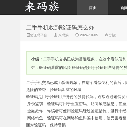
首页
新
二手手机收到验证码怎么办
来码族 - 分享在线短信资
验证码平台
来码族
2024-10-05
浏览
小编：
二手手机交易已成为普遍现象，在这个看似便利
钟：验证码泄露的风险 验证码是用于验证用户身份的
二手手机交易已成为普遍现象，在这个看似便利的背后，
源接收资讯,手机短信验
危险的警钟：验证码泄露的风险
验证码是用于验证用户身份的独特代码，通常通过短信发
身份盗窃：验证码可用于重置密码、访问敏感信息，甚至
金融欺诈：诈骗者可使用验证码绕过验证措施，进行未经
网络钓鱼：验证码可在网络钓鱼诈骗中使用，使受害者相
面对验证码，保持警惕