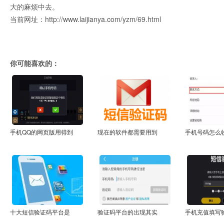
大的麻烦中去。
当前网址：http://www.laijianya.com/yzm/69.html
你可能喜欢的：
手机QQ的网页版用得到
现在的软件都需要用到
手机号码怎么
十大短信验证码平台是
验证码平台的出现其实
手机充值填写