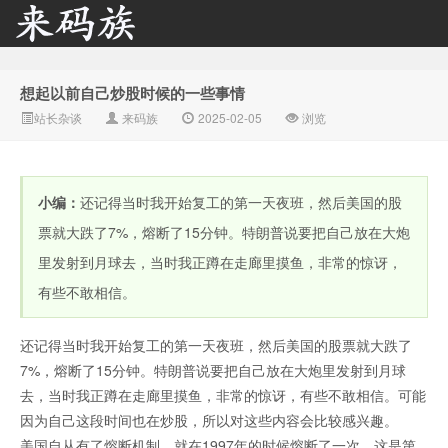
想起以前自己炒股时候的一些事情
来码族 - 分享在线短信资
站长杂谈
来码族
2025-02-05
浏览
小编：
还记得当时我开始复工的第一天夜班，然后美国的股
票就大跌了7%，熔断了15分钟。特朗普说要把自己放在大炮
里发射到月球去，当时我正蹲在走廊里摸鱼，非常的惊讶，
有些不敢相信。
源接收资讯,手机短信验
还记得当时我开始复工的第一天夜班，然后美国的股票就大跌了
7%，熔断了15分钟。特朗普说要把自己放在大炮里发射到月球
去，当时我正蹲在走廊里摸鱼，非常的惊讶，有些不敢相信。可能
因为自己这段时间也在炒股，所以对这些内容会比较感兴趣。
美国自从有了熔断机制，就在1997年的时候熔断了一次，这是第