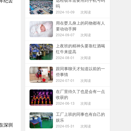
远程锁车需要用到手机号码
年纪丢
吗
2024-10-09
次阅读
用在婴儿身上的药物都有人
要动动手脚
2024-09-07
次阅读
上夜班的精神头要靠红酒喝
红牛来提高
2024-08-01
次阅读
跟同事聊天才知道以前的一
些事情
2024-07-01
次阅读
在厂里待久了也是会有一点
收获的
2024-06-13
次阅读
工厂上班的同事也有自己的
娱乐
在深圳
2024-05-31
次阅读