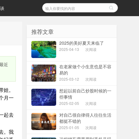
谈
推荐文章
2025的美好夏天来临了
2025-04-13
次阅读
最近
在老家做个小生意也是不容
易的
2025-03-12
次阅读
带娃。
想起以前自己炒股时候的一
些事情
个月一
2025-02-05
次阅读
对自己很自律得人往往生活
一起去
都挺不错的
2025-01-05
次阅读
去。我