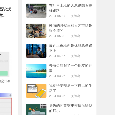
在厂里上班的人总是想着提
然说没
桶跑路
意。
2024-05-17
次阅读
疫情的时候三和人才市场是
很冷清的
2024-05-03
次阅读
最近上夜班但是休息总是跟
不上
2024-04-15
次阅读
去海边想起了一个朋友的往
事
2024-03-26
次阅读
一般是什么
我觉得要规划一下自己的生
活了
2024-03-06
次阅读
身边的同事突犯疾病后给我
的启示