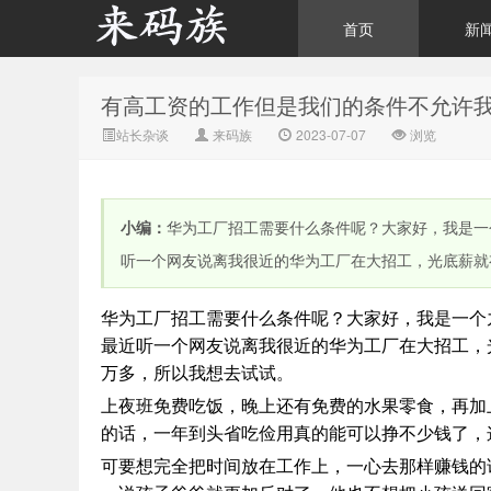
首页
新
有高工资的工作但是我们的条件不允许
来码族 - 分享在线短信资
站长杂谈
来码族
2023-07-07
浏览
小编：
华为工厂招工需要什么条件呢？大家好，我是一
听一个网友说离我很近的华为工厂在大招工，光底薪就
华为工厂招工需要什么条件呢？大家好，我是一个
源接收资讯,手机短信验
最近听一个网友说离我很近的华为工厂在大招工，
万多，所以我想去试试。
上夜班免费吃饭，晚上还有免费的水果零食，再加
的话，一年到头省吃俭用真的能可以挣不少钱了，
可要想完全把时间放在工作上，一心去那样赚钱的