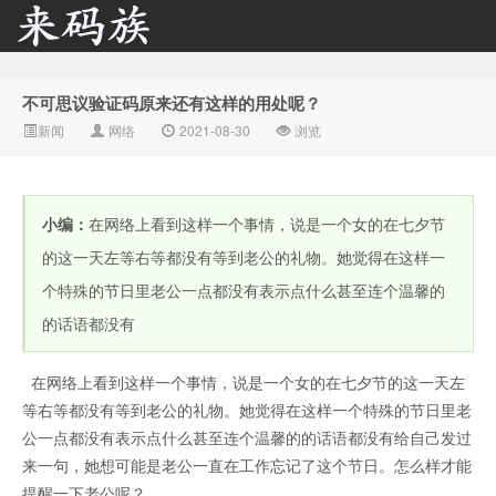
不可思议验证码原来还有这样的用处呢？
来码族 - 分享在线短信资
新闻
网络
2021-08-30
浏览
小编：
在网络上看到这样一个事情，说是一个女的在七夕节
的这一天左等右等都没有等到老公的礼物。她觉得在这样一
个特殊的节日里老公一点都没有表示点什么甚至连个温馨的
的话语都没有
源接收资讯,手机短信验
在网络上看到这样一个事情，说是一个女的在七夕节的这一天左
等右等都没有等到老公的礼物。她觉得在这样一个特殊的节日里老
公一点都没有表示点什么甚至连个温馨的的话语都没有给自己发过
来一句，她想可能是老公一直在工作忘记了这个节日。怎么样才能
提醒一下老公呢？