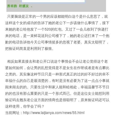
只要脑袋是正常的一个男的应该都能明白这个是什么意思了，就
这样这个女的成功的告诉了她的老公下一步该做什么事情了，接下
来她的老公给他发了一个520的红包。又过了一会儿收到了快递打
来的电话，是一束鲜花送到公司楼下了，她的老公还打来了一个抱
歉的电话告诉他今天公司事情挺多的忽视了老婆。真实太聪明了，
把验证码简直是利用到了极致。
相反如果直接去和老公开口说这个事情会不会让老公觉得这个老
婆如何如何，会让男的乱想觉得是不是女生在作呀或者是有点攀比
之类的。其实像这种节日只是一种形式真正的过的好不好过的幸不
幸福什么的自己是最清楚的，有时是没有必要为了这一点点小事就
闹来闹去的的。只要生活中和家人能和睦相处，幸福温馨节不节日
的的也没有那么重要的只是一个形式而已。但是这位女士能想到用
验证码去翘东老公这方面的情商也是很聪明了，原来验证码还可以
这样使用，你学会了吗？
当前网址：http://www.laijianya.com/news/55.html